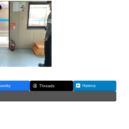
luesky
Hatena
Threads