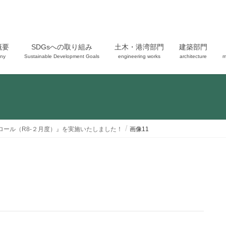
概要
SDGsへの取り組み
土木・港湾部門
建築部門
ny
Sustainable Development Goals
engineering works
architecture
m
ロール（R8-２月度）』を実施いたしました！
画像11