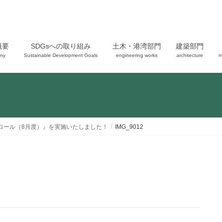
概要
SDGsへの取り組み
土木・港湾部門
建築部門
ny
Sustainable Development Goals
engineering works
architecture
m
トロール（8月度）』を実施いたしました！
IMG_9012