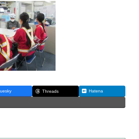
luesky
Hatena
Threads