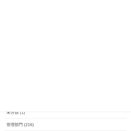
令和５年７月２３日（日）に開催される予定の
「志布志みなとまつり」のボランティア清掃に参
加いたしました。天候に恵まれスムースな作業で
無事きれいになりました。しかしながら、ここ数
日は真夏日とあって体力勝負ともいえる一日の清
掃 […]
お問い合わせ
メールでのお問い合わせはこちら
カテゴリー
未分類 (1)
管理部門 (216)