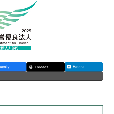
luesky
Hatena
Threads