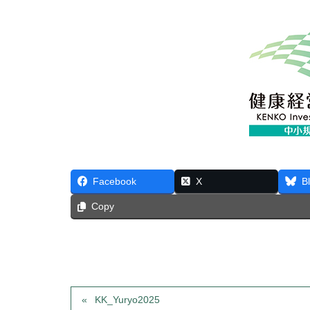
Facebook
X
B
Copy
KK_Yuryo2025