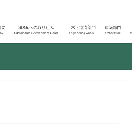
概要
SDGsへの取り組み
土木・港湾部門
建築部門
ny
Sustainable Development Goals
engineering works
architecture
m