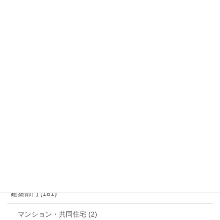
土木実績・工事進捗
地域貢献
ISO（品質・環境・労働安全衛生方針）
保有船舶一覧
お問い合わせ
メールでのお問い合わせはこちら
カテゴリー
建築部門 (181)
マンション・共同住宅 (2)