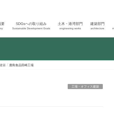
概要
SDGsへの取り組み
土木・港湾部門
建築部門
ny
Sustainable Development Goals
engineering works
architecture
m
建築
鹿島食品田崎工場
工場・オフィス建築