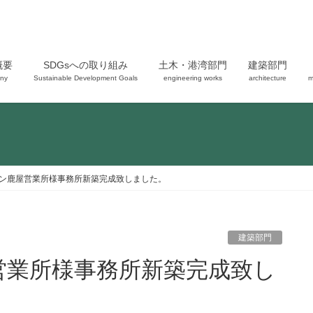
概要
SDGsへの取り組み
土木・港湾部門
建築部門
ny
Sustainable Development Goals
engineering works
architecture
m
ン鹿屋営業所様事務所新築完成致しました。
建築部門