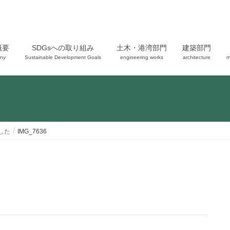
概要
SDGsへの取り組み
土木・港湾部門
建築部門
ny
Sustainable Development Goals
engineering works
architecture
m
した
IMG_7636