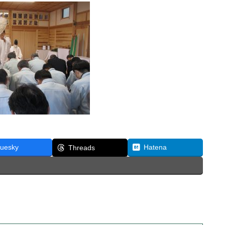
luesky
Hatena
Threads