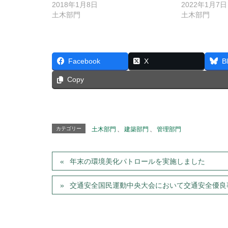
2018年1月8日
2022年1月7日
土木部門
土木部門
Facebook
X
B
Copy
カテゴリー
土木部門
、
建築部門
、
管理部門
年末の環境美化パトロールを実施しました
交通安全国民運動中央大会において交通安全優良