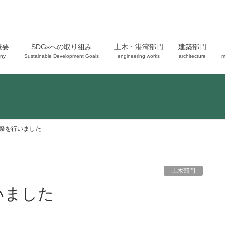
概要
SDGsへの取り組み
土木・港湾部門
建築部門
ny
Sustainable Development Goals
engineering works
architecture
m
祭を行いました
土木部門
いました