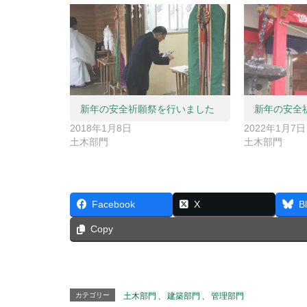
新年の安全祈願祭を行いました
新年の安全
2018年1月8日
2022年1月7日
土木部門
土木部門
Facebook
X
B
Copy
カテゴリー
土木部門
、
建築部門
、
管理部門