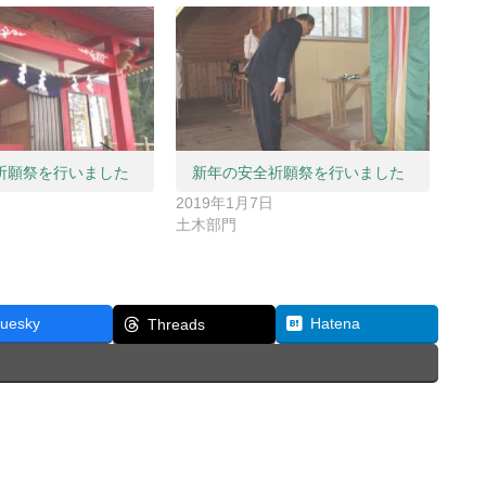
祈願祭を行いました
新年の安全祈願祭を行いました
2019年1月7日
土木部門
luesky
Hatena
Threads