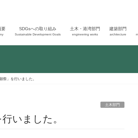
概要
SDGsへの取り組み
土木・港湾部門
建築部門
ny
Sustainable Development Goals
engineering works
architecture
m
願祭」を行いました。
土木部門
を行いました。