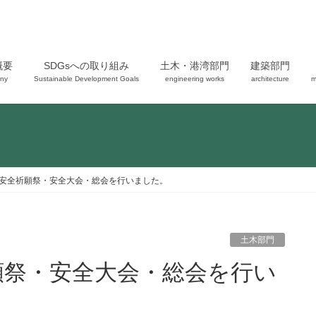
概要
SDGsへの取り組み
土木・港湾部門
建築部門
ny
Sustainable Development Goals
engineering works
architecture
m
安全祈願祭・安全大会・総会を行いました。
土木部門