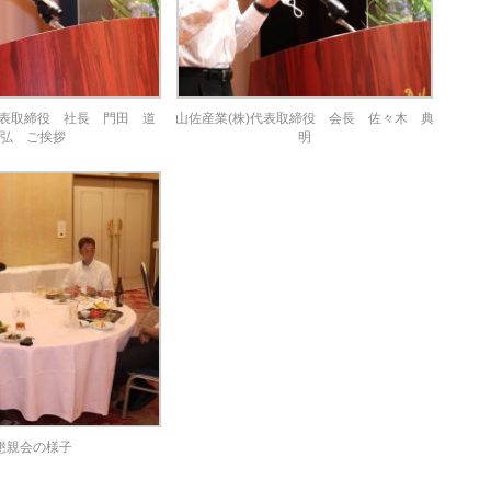
代表取締役 社長 門田 道
山佐産業(株)代表取締役 会長 佐々木 典
弘 ご挨拶
明
懇親会の様子