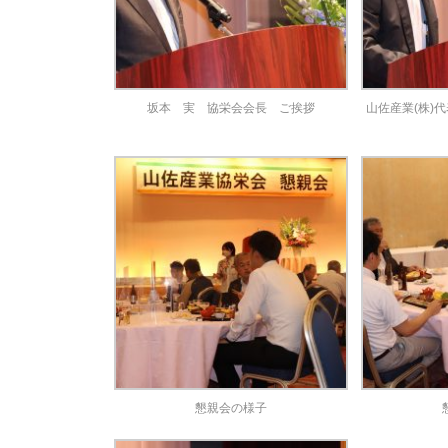
坂本 実 協栄会会長 ご挨拶
山佐産業(株)
懇親会の様子