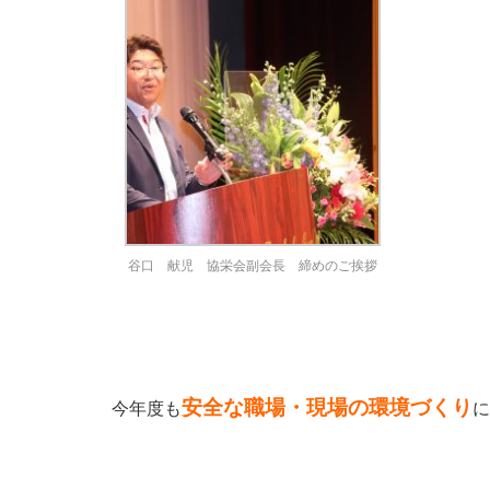
谷口 献児 協栄会副会長 締めのご挨拶
安全な職場・現場の環境づくり
今年度も
に