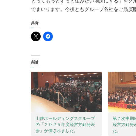
とってもっとずっと住みたい場所にする」をグ
でまいります。今後ともグループ各社をご贔屓
共有:
関連
山佐ホールディングスグループ
第７次中期経
の「２０２５年度経営方針発表
経営方針発
会」が催されました。
た。