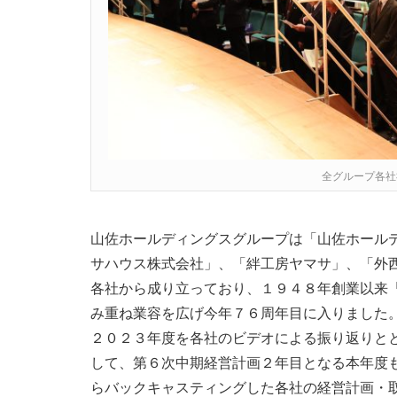
全グループ各社
山佐ホールディングスグループは「山佐ホール
サハウス株式会社」、「絆工房ヤマサ」、「外
各社から成り立っており、１９４８年創業以来
み重ね業容を広げ今年７６周年目に入りました
２０２３年度を各社のビデオによる振り返りと
して、第６次中期経営計画２年目となる本年度
らバックキャスティングした各社の経営計画・