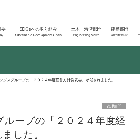
概要
SDGsへの取り組み
土木・港湾部門
建築部門
ny
Sustainable Development Goals
engineering works
architecture
m
ングスグループの「２０２４年度経営方針発表会」が催されました。
管理部門
れました。