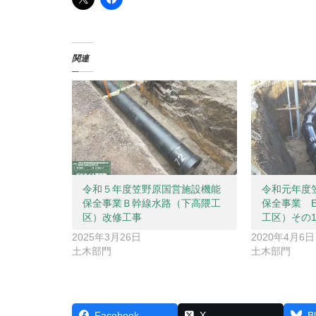
関連
令和５年度笠野原国営施設機能
令和元年度
保全事業Ｂ幹線水路（下高隈工
保全事業 
区）改修工事
工区）その
2025年3月26日
2020年4月6日
土木部門
土木部門
Facebook
X
B