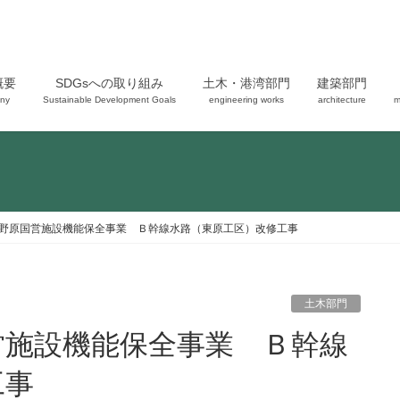
概要
SDGsへの取り組み
土木・港湾部門
建築部門
ny
Sustainable Development Goals
engineering works
architecture
m
野原国営施設機能保全事業 Ｂ幹線水路（東原工区）改修工事
土木部門
工事