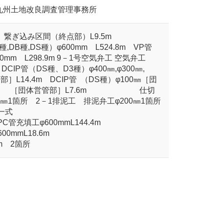
九州土地改良調査管理事務所
m 繋ぎ込み区間（終点部）L9.5m
DB種,DS種）φ600mm L524.8m VP管
50mm L298.9m 9－1号空気弁工 空気弁工
DCIP管（DS種、D3種）φ400㎜,φ300㎜,
管部］L14.4m DCIP管 （DS種）φ100㎜［団
φ100㎜ ［団体営管部］L7.6m 仕切
5㎜1箇所 2－1排泥工 排泥弁工φ200㎜1箇所
一式
 PC管充填工φ600mmL144.4m
mL18.6m
m 2箇所