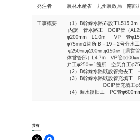
発注者
農林水産省 九州農政局 南部
工事概要
（1）B幹線水路布設工L515.3
内訳 管水路工 DCIP管（AL2種,
φ200mm L1.0m VP 管φ1
φ75mm1箇所 B－19－2号分水工 
φ250㎜,φ200㎜,φ150㎜［県営
体営管部］L4.7m VP管
弁工φ250㎜1箇所 空気弁工φ7
（2）B幹線水路既設管撤去工 
（3）B幹線水路既設管充填工
DCIP管充填工φ600m
（4）漏水復旧工 PC管φ600m
共有: