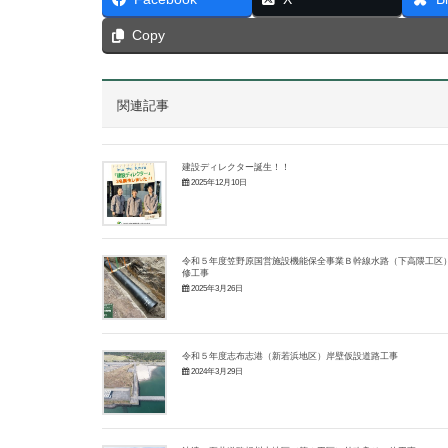
Copy
関連記事
建設ディレクター誕生！！
2025年12月10日
令和５年度笠野原国営施設機能保全事業Ｂ幹線水路（下高隈工区
修工事
2025年3月26日
令和５年度志布志港（新若浜地区）岸壁仮設道路工事
2024年3月29日