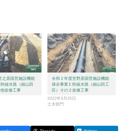
笠之原国営施設機能
令和２年度笠野原国営施設機能
E幹線水路（細山田
保全事業Ｅ幹線水路（細山田工
1他改修工事
区）その２改修工事
2022年3月25日
土木部門
luesky
Hatena
Threads