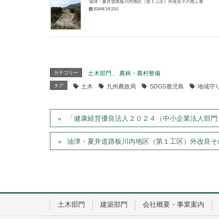
油津・夏井道路板川内地区（第１工区）外改良その他工事
2024年3月22日
カテゴリー
土木部門
、
農林・農村整備
タグ
土木
九州農政局
SDGS鹿児島
地域守
「健康経営優良法人２０２４（中小企業法人部門
油津・夏井道路板川内地区（第１工区）外改良そ
土木部門
建築部門
会社概要・事業案内