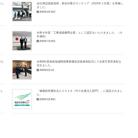
まし
会社周辺道路清掃・美化作業ボランティア（2025年３月度）を実施し
ました。
2025年3月15日
令和８年度「工事成績優秀企業」として認定をいただきました。（６
年連続）
2026年7月24日
いた
令和8年度漁港漁場関係事業優良請負者表彰式にて水産庁長官表彰を
頂きました。
2026年6月1日
まし
「健康経営優良法人２０２６（中小企業法人部門）」に認定されまし
た。
2026年3月30日