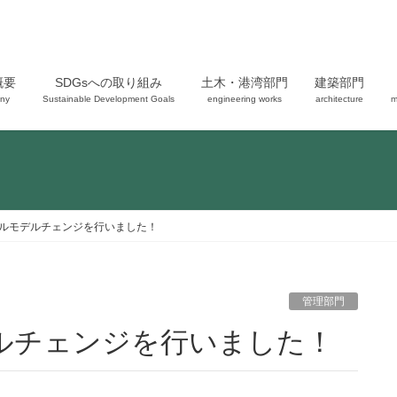
概要
SDGsへの取り組み
土木・港湾部門
建築部門
ny
Sustainable Development Goals
engineering works
architecture
m
ルモデルチェンジを行いました！
管理部門
デルチェンジを行いました！