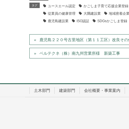
タグ
ユースエール認定
かごしま子育て応援企業登録
従業員の健康管理
大隅建設業
地域密着企
鹿児島建設業
ISO認証
SDGsかごしま登録
鹿児島２２０号古里地区（第１１工区）改良その
ベルテクネ（株）南九州営業所様 新築工事
土木部門
建築部門
会社概要・事業案内