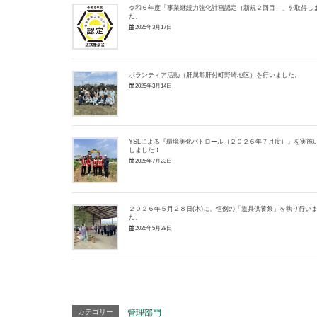
令和６年度「事業継続力強化計画認定（新規２回目）」を取得し
た。
2025年3月17日
ボランティア活動（肝属郡肝付町野崎地区）を行いました。
2025年3月14日
YSLによる『環境美化パトロール（２０２６年７月度）』を実施
しました！
2026年7月23日
２０２６年５月２８日(木)に、恒例の「道具供養祭」を執り行い
た。
2026年5月28日
カテゴリー
管理部門