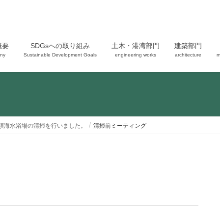
概要
SDGsへの取り組み
土木・港湾部門
建築部門
ny
Sustainable Development Goals
engineering works
architecture
m
須海水浴場の清掃を行いました。
清掃前ミーティング