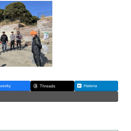
luesky
Hatena
Threads