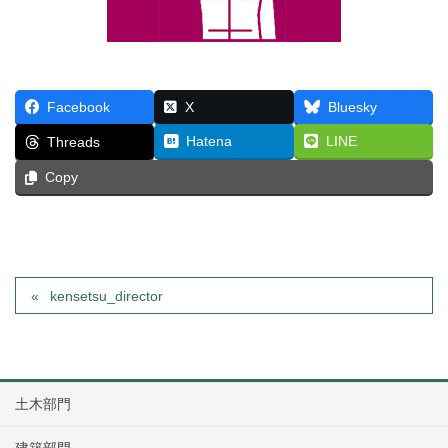
Facebook
X
Bluesky
Hatena
LINE
Threads
Copy
kensetsu_director
土木部門
建築部門