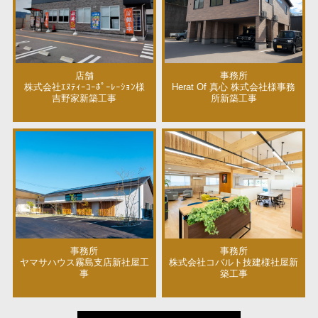
店舗
事務所
株式会社ｴﾇﾃｨｰｺｰﾎﾟｰﾚｰｼｮﾝ様
Herat Of 真心 株式会社様事務
吉野家新築工事
所新築工事
事務所
事務所
ヤマサハウス霧島支店新社屋工
株式会社コバルト技建様社屋新
事
築工事