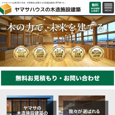
ヤマサハウスは鹿児島で木造・木質構造を提案する木造施設建築の専門家です。